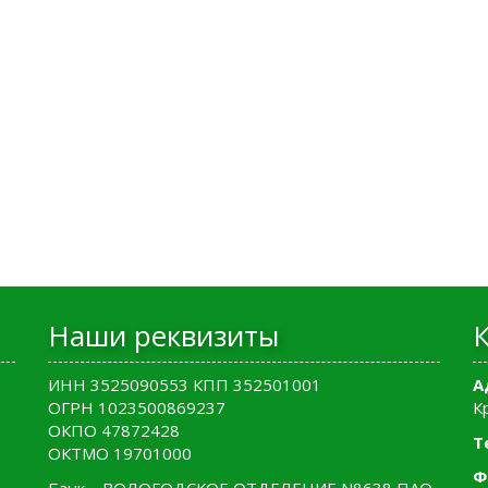
Наши реквизиты
ИНН 3525090553 КПП 352501001
А
ОГРН 1023500869237
К
ОКПО 47872428
Т
ОКТМО 19701000
Ф
Банк – ВОЛОГОДСКОЕ ОТДЕЛЕНИЕ N8638 ПАО