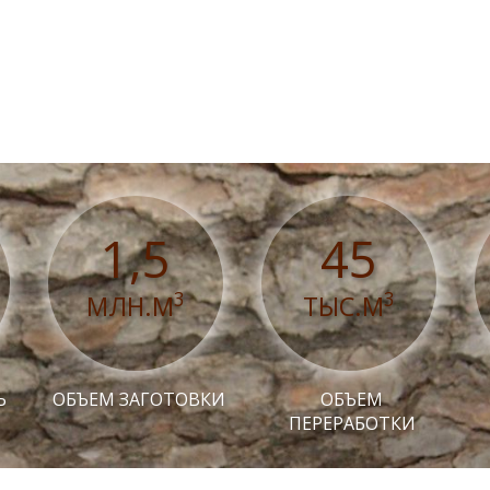
1,5
45
3
3
МЛН.М
ТЫС.М
Ь
ОБЪЕМ ЗАГОТОВКИ
ОБЪЕМ
ПЕРЕРАБОТКИ