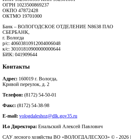
ОГРН 1023500869237
ОКПО 47872428
ОКТМО 19701000
Банк – ВОЛОГОДСКОЕ ОТДЕЛЕНИЕ N8638 ПАО
СБЕРБАНК,
г. Вологда
р/с: 40603810912004006048
к/с: 30101810900000000644
БИК: 041909644
Контакты
Адрес:
160019 г. Вологда,
Кривой переулок, д. 2
Телефон:
(8172) 54-50-01
Факс:
(8172) 54-38-98
E-mail:
vologdaleshoz@dlk.gov35.ru
И.о Директора:
Енальский Алексей Павлович
САУ лесного хозяйства ВО «ВОЛОГДАЛЕСХОЗ» © - 2026 |