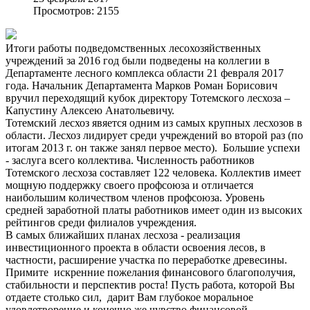
Просмотров: 2155
Итоги работы подведомственных лесохозяйственных
учреждений за 2016 год были подведены на коллегии в
Департаменте лесного комплекса области 21 февраля 2017
года. Начальник Департамента Марков Роман Борисович
вручил переходящий кубок директору Тотемского лесхоза –
Капустину Алексею Анатольевичу.
Тотемский лесхоз явяется одним из самых крупных лесхозов в
области. Лесхоз лидирует среди учреждений во второй раз (по
итогам 2013 г. он также занял первое место). Большие успехи
- заслуга всего коллектива. Численность работников
Тотемского лесхоза составляет 122 человека. Коллектив имеет
мощную поддержку своего профсоюза и отличается
наибольшим количеством членов профсоюза. Уровень
средней заработной платы работников имеет один из высоких
рейтингов среди филиалов учреждения.
В самых ближайших планах лесхоза - реализация
инвестиционного проекта в области освоения лесов, в
частности, расширение участка по переработке древесины.
Примите искренние пожелания финансового благополучия,
стабильности и перспектив роста! Пусть работа, которой Вы
отдаете столько сил, дарит Вам глубокое моральное
удовлетворение и конечно же чувство финансовой