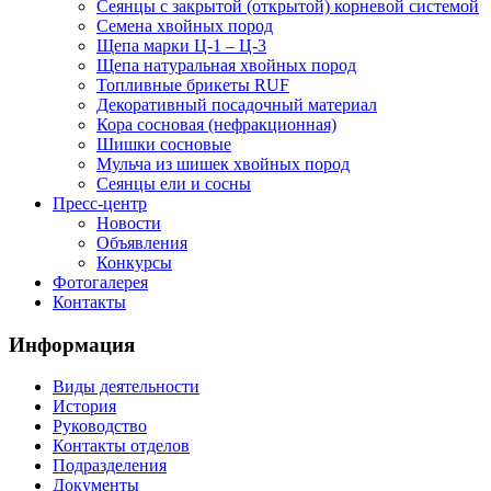
Сеянцы с закрытой (открытой) корневой системой
Семена хвойных пород
Щепа марки Ц-1 – Ц-3
Щепа натуральная хвойных пород
Топливные брикеты RUF
Декоративный посадочный материал
Кора сосновая (нефракционная)
Шишки сосновые
Мульча из шишек хвойных пород
Сеянцы ели и сосны
Пресс-центр
Новости
Объявления
Конкурсы
Фотогалерея
Контакты
Информация
Виды деятельности
История
Руководство
Контакты отделов
Подразделения
Документы