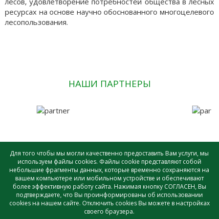
лесов, удовлетворение потребностей общества в лесных
ресурсах на основе научно обоснованного многоцелевого
лесопользования.
НАШИ ПАРТНЕРЫ
Для того чтобы мы могли качественно предоставить Вам услуги, мы
используем файлы cookies. Файлы cookie представляют собой
небольшие фрагменты данных, которые временно сохраняются на
САУ лесного хозяйства ВО «ВОЛОГДАЛЕСХОЗ» © - 2026 |
вашем компьютере или мобильном устройстве и обеспечивают
Создание и поддержка сайта
более эффективную работу сайта. Нажимая кнопку СОГЛАСЕН, Вы
подтверждаете, что Вы проинформированы об использовании
cookies на нашем сайте. Отключить cookies Вы можете в настройках
своего браузера.